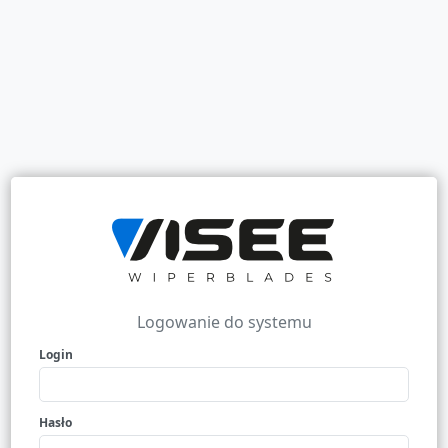

lik tutaj lub kliknij
Logowanie do systemu
Login
Hasło